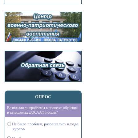
ОПРОС
Возникали ли проблемы в процессе обучения
в автошколах ДОСААФ России?
Не было проблем, разрешались в ходе
курсов