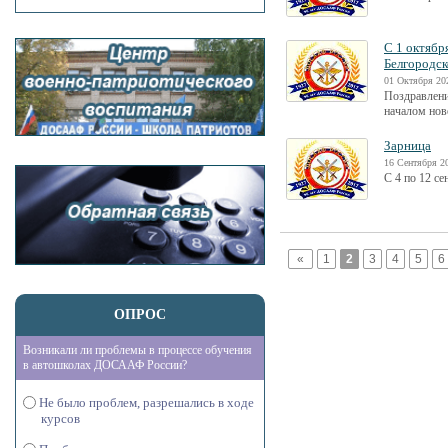
С 1 октябр
Белгородск
01 Октября 20
Поздравлени
началом нов
Зарница
16 Сентября 20
С 4 по 12 се
«
1
2
3
4
5
6
ОПРОС
Возникали ли проблемы в процессе обучения
в автошколах ДОСААФ России?
Не было проблем, разрешались в ходе
курсов