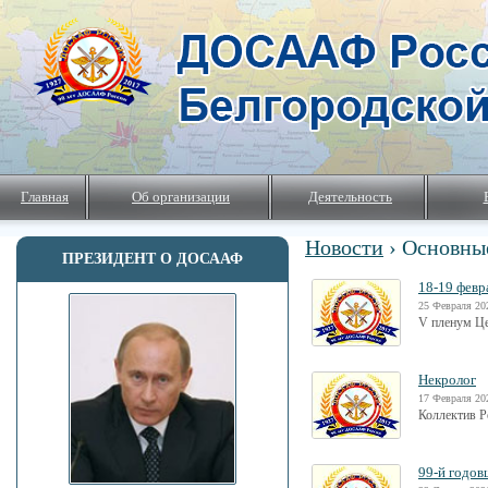
Главная
Об организации
Деятельность
Новости
› Основны
ПРЕЗИДЕНТ О ДОСААФ
18-19 февр
25 Февраля 20
V пленум Ц
Некролог
17 Февраля 20
Коллектив Р
99-й годо