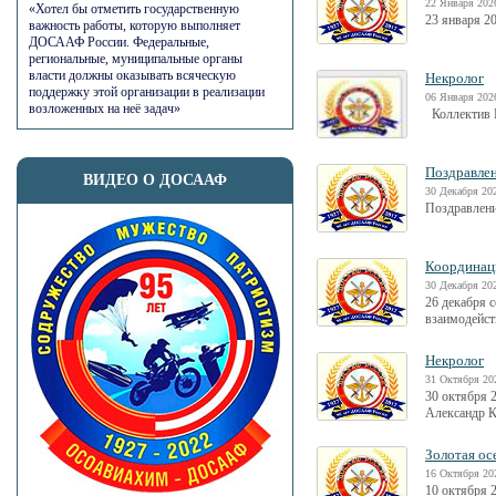
22 Января 2026
«Хотел бы отметить государственную
23 января 
важность работы, которую выполняет
ДОСААФ России. Федеральные,
региональные, муниципальные органы
власти должны оказывать всяческую
Некролог
поддержку этой организации в реализации
06 Января 2026
возложенных на неё задач»
Коллектив Р
Поздравлен
ВИДЕО О ДОСААФ
30 Декабря 202
Поздравлени
Координац
30 Декабря 202
26 декабря 
взаимодейст
Некролог
31 Октября 20
30 октября 
Александр К
Золотая ос
16 Октября 20
10 октября 2